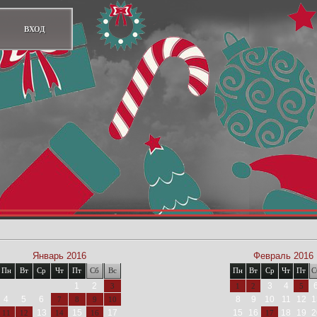
ВХОД
Январь 2016
Февраль 2016
Пн
Вт
Ср
Чт
Пт
Сб
Вс
Пн
Вт
Ср
Чт
Пт
С
1
2
3
4
3
1
2
5
4
5
6
8
9
10
11
12
1
7
8
9
10
13
15
17
15
16
18
19
2
11
12
14
16
17