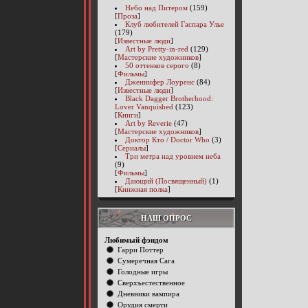
Небо над Питером
(159)
[
Проза
]
Клуб любителей Гаспара Улье
(179)
[
Известные люди
]
Art by Pretty-in-red
(129)
[
Мастерские художников
]
50 оттенков серого
(8)
[
Фильмы
]
Дженнифер Лоуренс
(84)
[
Известные люди
]
Black Dagger Brotherhood:
Lover Vanquished
(123)
[
Книги
]
Art by Reverie
(47)
[
Мастерские художников
]
Доктор Кто / Doctor Who
(3)
[
Сериалы
]
Три метра над уровнем неба
(9)
[
Фильмы
]
Дающий (Посвященный)
(1)
[
Книжная полка
]
НАШ ОПРОС
Любимый фэндом
Гарри Поттер
Сумеречная Сага
Голодные игры
Сверхъестественное
Дневники вампира
Орудия смерти