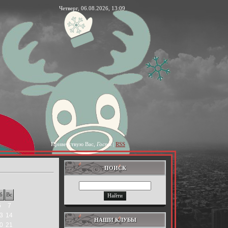
Четверг, 06.08.2026, 13:09
Приветствую Вас
,
Гость
|
RSS
ПОИСК
б
Вс
6
7
3
14
НАШИ КЛУБЫ
0
21