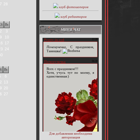
7
28
клуб фотошоперов
клуб редакторов
Сб
Вс
МИНИ-ЧАТ
2
3
9
10
16
17
23
24
30
б
Вс
5
6
2
13
9
20
6
27
Для добавления необходима
авторизация