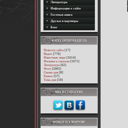
Литература
Информация о сайте
Гостевая книга
Друзья и партнеры
Блог
КАТЕГОРИИ РАЗДЕЛА
Новости сайта
[17]
Видео
[776]
Известные люди
[1614]
Фильмы и сериалы
[1671]
Литература
[62]
Фото
[2065]
Сказка дня
[8]
Разное
[57]
Тема дня
[18]
МЫ В СОЦСЕТЯХ
НОВОЕ НА ФОРУМЕ