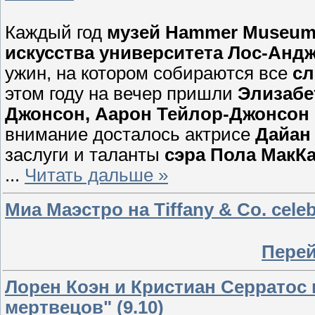
Каждый год
музей Hammer Museu
искусства университета Лос-Анд
ужин, на котором собираются все
сл
этом году на вечер пришли
Элизабе
Джонсон, Аарон Тейлор-Джонсон
внимание досталось актрисе
Дайан
заслуги и таланты
сэра Пола МакК
...
Читать дальше »
Миа Маэстро на Tiffany & Co. celebr
Перей
Лорен Коэн и Кристиан Серратос 
мертвецов" (9.10)