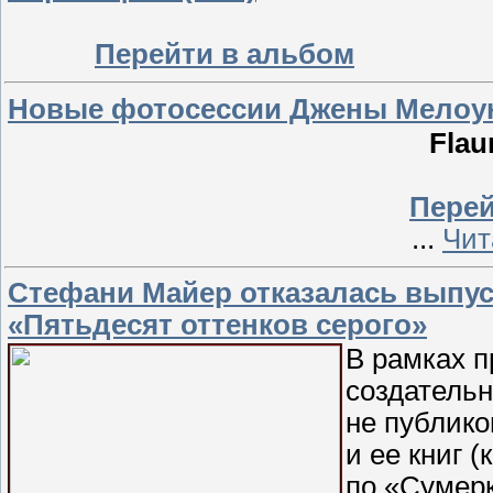
Перейти в альбом
Новые фотосессии Джены Мелоу
Flau
Перей
...
Чит
Стефани Майер отказалась выпус
«Пятьдесят оттенков серого»
В рамках 
создательн
не публико
и ее книг 
по «Сумерк