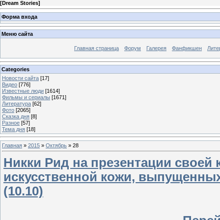
[
Dream Stories
]
Форма входа
Меню сайта
Главная страница
Форум
Галерея
Фанфикшен
Лите
Categories
Новости сайта
[17]
Видео
[776]
Известные люди
[1614]
Фильмы и сериалы
[1671]
Литература
[62]
Фото
[2065]
Сказка дня
[8]
Разное
[57]
Тема дня
[18]
Главная
»
2015
»
Октябрь
»
28
Никки Рид на презентации своей 
искусственной кожи, выпущенных
(10.10)