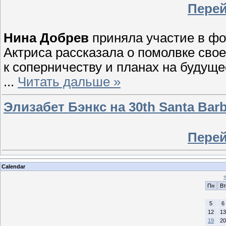
Перей
Нина Добрев
приняла участие в ф
Актриса рассказала о помолвке св
к соперничеству и планах на будуще
...
Читать дальше »
Элизабет Бэнкс на 30th Santa Barbar
Перей
Calendar
Пн
Вт
5
6
12
13
19
20