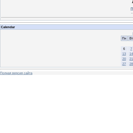
П
.
Calendar
Пн
Вт
6
7
13
14
20
21
27
28
Полная версия сайта