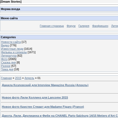
[
Dream Stories
]
Форма входа
Меню сайта
Главная страница
Форум
Галерея
Фанфикшен
Лите
Categories
Новости сайта
[17]
Видео
[776]
Известные люди
[1614]
Фильмы и сериалы
[1671]
Литература
[62]
Фото
[2065]
Сказка дня
[8]
Разное
[57]
Тема дня
[18]
Главная
»
2015
»
Апрель
»
01
Данила Козловский для Interview Magazine Russia (Апрель)
Новое фото Лили Коллинз для Lancome 2015
Новое фото Кристен Стюарт для Madame Figaro (France)
Дакота, Лили, Джулианна и Фиби на CHANEL Paris-Salzburg 14/15 Metiers d’Art Col