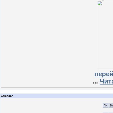
перей
...
Чит
Calendar
Пн
Вт