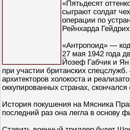
«Пятьдесят оттенк
сыграют солдат че
операции по устра
Рейнхарда Гейдрих
«Антропоид» — код
27 мая 1942 года д
Йозеф Габчик и Ян
при участии британских спецслужб. 
архитекторов холокоста и реализат
оккупированных странах, скончался 
История покушения на Мясника Праг
последний раз она легла в основу ф
Ставить военный триллер будет Шон