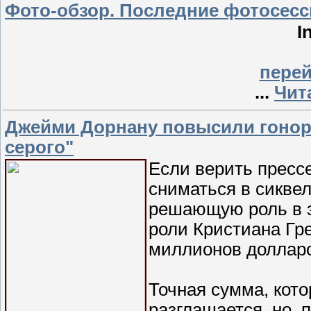
Фото-обзор. Последние фотосес
I
перей
...
Чит
Джейми Дорнану повысили гонора
серого"
Если верить пресс
сниматься в сиквел
решающую роль в э
роли Кристиана Гр
миллионов доллар
Точная сумма, кот
разглашается, но, 