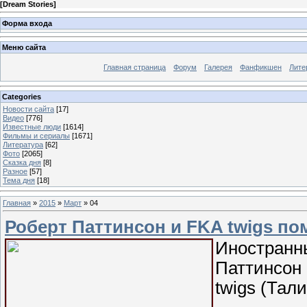
[
Dream Stories
]
Форма входа
Меню сайта
Главная страница
Форум
Галерея
Фанфикшен
Лите
Categories
Новости сайта
[17]
Видео
[776]
Известные люди
[1614]
Фильмы и сериалы
[1671]
Литература
[62]
Фото
[2065]
Сказка дня
[8]
Разное
[57]
Тема дня
[18]
Главная
»
2015
»
Март
»
04
Роберт Паттинсон и FKA twigs п
Иностранн
Паттинсон 
twigs (Тали