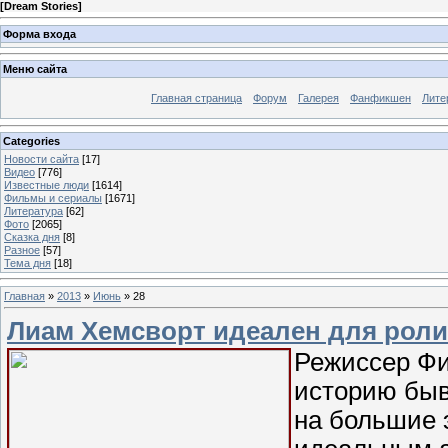
[
Dream Stories
]
Форма входа
Меню сайта
Главная страница
Форум
Галерея
Фанфикшен
Лите
Categories
Новости сайта
[17]
Видео
[776]
Известные люди
[1614]
Фильмы и сериалы
[1671]
Литература
[62]
Фото
[2065]
Сказка дня
[8]
Разное
[57]
Тема дня
[18]
Главная
»
2013
»
Июнь
»
28
Лиам Хемсворт идеален для рол
Режиссер Фи
историю быв
на большие 