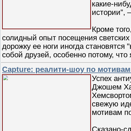
какие-нибу
истории”, 
Кроме того
солидный опыт посещения светских
дорожку ее ноги иногда становятся 
собой друзей, особенно потому, чт
Capture: реалити-шоу по мотивам
Успех анти
Джошем Ха
Хемсворто
свежую иде
мотивам п
Сказано-сд