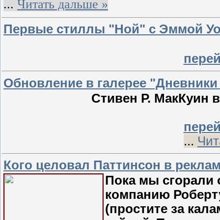
...
Читать дальше »
Первые стиллы "Ной" с Эммой У
перей
Обновление в галерее "Дневники
Стивен Р. МакКуин 
перей
...
Чит
Кого целовал Паттинсон в реклам
Пока мы сгорали 
компанию Роберт
(простите за кал