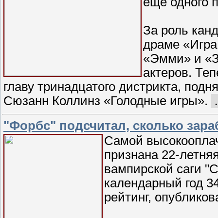
еще одного 
За роль кан
драме «Игра
«Эмми» и «З
актеров. Теп
главу тринадцатого дистрикта, подн
Сюзанн Коллинз «Голодные игры».
"Форбс" подсчитал, сколько зар
Самой высокооплач
признана 22-летня
вампирской саги "
календарный год 3
рейтинг, опублико