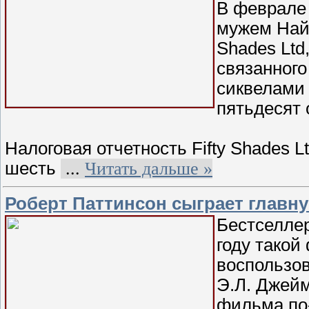
В феврале 
мужем Най
Shades Ltd
связанного
сиквелами 
пятьдесят 
Налоговая отчетность Fifty Shades L
шесть
...
Читать дальше »
Роберт Паттинсон сыграет главну
Бестселлер
году тако
воспользов
Э.Л. Джейм
фильма по-